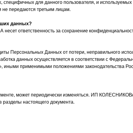
, специфичных для данного пользователя, и используемых 
 не передаются третьим лицам.
аших данных?
ет ответственность за сохранение конфиденциальност
ты Персональных Данных от потери, неправильного испол
работка данных осуществляется в соответствии с Федерал
, иными применимыми положениями законодательства Росс
ументе, может периодически изменяться. ИП КОЛЕСНИК
в разделы настоящего документа.
КАТАЛОГ
Sale
Костюмы