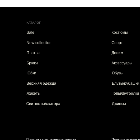
New collection
Спорт
Платья
Деним
Брюки
Аксессуары
Юбки
Обувь
Верхняя одежда
Блузы/рубашки
Жакеты
Топы/футболки
Свитшоты/свитера
Джинсы
Политика конфиденциальности
Правила использования сайта
*Instagram принадлежит Meta, признанной экстремистской в России